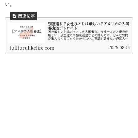
い。
別室送り？女性ひとりは厳しい？アメリカの入国
審査inデトロイト
近年厳しいと噂のアメリカ入国審査。女性一人だと審査が
厳しい、別室送りや強制送還などの噂もあり、どんな質問
が飛んでくるのかも分からない。英語が話せない運営人
が、婚約者へ会いに3ヶ月ほど滞在するため、ESTAで入国
審査に臨んだ記録です。
2025.08.14
fullfurulikelife.com