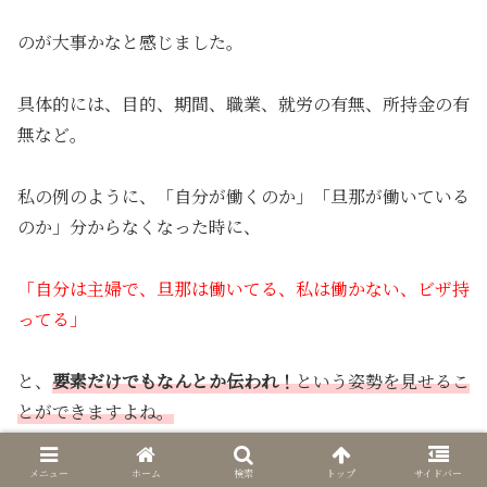
のが大事かなと感じました。
具体的には、目的、期間、職業、就労の有無、所持金の有
無など。
私の例のように、「自分が働くのか」「旦那が働いている
のか」分からなくなった時に、
「自分は主婦で、旦那は働いてる、私は働かない、ビザ持
ってる」
と、
要素だけでもなんとか伝われ！
という姿勢を見せるこ
とができますよね。
今回、
主婦＝homemaker
を覚えていって本当に良かった
メニュー
ホーム
検索
トップ
サイドバー