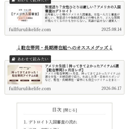
別室送り？女性ひとりは厳しい？アメリカの入国
審査inデトロイト
近年厳しいと噂のアメリカ入国審査。女性一人だと審査が
厳しい、別室送りや強制送還などの噂もあり、どんな質問
が飛んでくるのかも分からない。英語が話せない運営人
が、婚約者へ会いに3ヶ月ほど滞在するため、ESTAで入国
審査に臨んだ記録です。
2025.08.14
fullfurulikelife.com
↓駐在帯同・長期滞在組へのオススメグッズ↓
アメリカ生活｜持ってきてよかったアイテム6選
【駐在帯同3ヶ月目レポ】
アメリカ駐在帯同3ヶ月目、持ってきてよかったアイテム6
選を女性・主婦目線で紹介。水出しお茶・日本のスポンジ
など、駐在・長期滞在・留学にも役立つアイテムをまとめ
ました。
2026.06.17
fullfurulikelife.com
目次
デトロイト入国審査の流れ