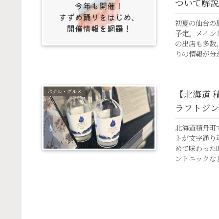
ついて解説
初夏の仙台の風
予定。メイン
の出店も多数
りの情報が分
ホテル・グルメ
【北海道 
ラフトジン
北海道積丹町
トが文字通り
めて味わった
ントニックな