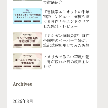
で徹底紹介
『冒険家エリオットの千年
物語』レビュー｜何度も泣
ける良作！全エンドクリア
した感想・レビュー
【ミシガン運転免許】駐在
帯同中のペーパー主婦が、
筆記試験を受けてみた感想
アメリカで作る中華風お粥
｜胃が疲れた日の救世主レ
シピ
Archives
2026年8月