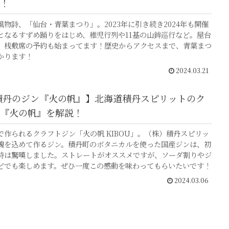
！
物詩、「仙台・青葉まつり」。2023年に引き続き2024年も開催
となるすずめ踊りをはじめ、稚児行列や11基の山鉾巡行など。屋台
、桟敷席の予約も始まってます！歴史からアクセスまで、青葉まつ
かります！
2024.03.21
積丹のジン『火の帆』】北海道積丹スピリットのク
『火の帆』を解説！
で作られるクラフトジン「火の帆 KIBOU」。（株）積丹スピリッ
魂を込めて作るジン。積丹町のボタニカルを使った国産ジンは、初
時は驚嘆しました。ストレートがオススメですが、ソーダ割りやジ
どでも楽しめます。ぜひ一度この感動を味わってもらいたいです！
2024.03.06