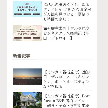
にほんの田舎ぐらし｜ゆる
プレイ日記#7 新たなお金稼
ぎ方法を見つける。夏祭り
も準備できた！
海外駐在帯同｜デルタ航空
ビジネスクラス搭乗記【羽
田→デトロイト】
新着記事
【ミシガン親指旅行】2泊3
日モデルコース｜レキシン
トン、ポートオースティン
などを巡る
【ミシガン親指旅行】Port
Austin B&B 宿泊レビュー
｜朝食・予算・接客対応ま