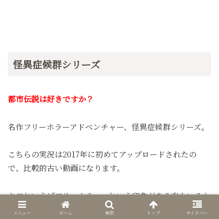
怪異症候群シリーズ
都市伝説は好きですか？
名作フリーホラーアドベンチャー、怪異症候群シリーズ。
こちらの実況は2017年に初めてアップロードされたの
で、比較的古い動画になります。
キヨといえばフリーホラー、という印象がある方もいるか
もしれませんね。
メニュー
ホーム
検索
トップ
サイドバー