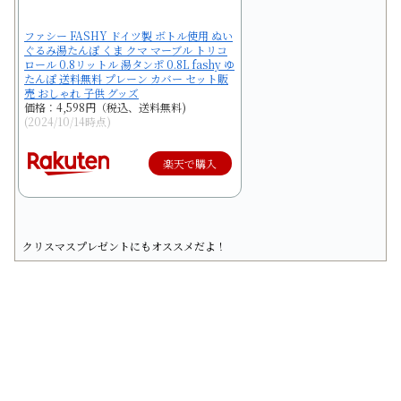
ファシー FASHY ドイツ製 ボトル使用 ぬい
ぐるみ湯たんぽ くま クマ マーブル トリコ
ロール 0.8リットル 湯タンポ 0.8L fashy ゆ
たんぽ 送料無料 プレーン カバー セット販
売 おしゃれ 子供 グッズ
価格：4,598円（税込、送料無料)
(2024/10/14時点)
楽天で購入
クリスマスプレゼントにもオススメだよ！