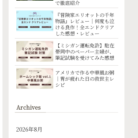
で徹底紹介
『冒険家エリオットの千年
物語』レビュー｜何度も泣
ける良作！全エンドクリア
した感想・レビュー
【ミシガン運転免許】駐在
帯同中のペーパー主婦が、
筆記試験を受けてみた感想
アメリカで作る中華風お粥
｜胃が疲れた日の救世主レ
シピ
Archives
2026年8月