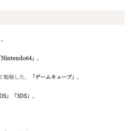
」
。
Nintendo64」
。
て勉強した、
「ゲームキューブ」
。
oDS」「3DS」
。