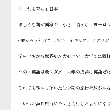
生まれも育ちも
日本
。
珍しくも
親が画家
で、小さい頃から、
ヨーロ
6歳から３年おきくらい。イギリス、イタリア
学生の頃から
世界史
が大好きで、大学では
西
なのに
英語は全くダメ
。大学の成績は
英語だ
それでも親から頂いた幼少期の旅行経験がか
「いつか海外旅行にたくさん行けるようにな