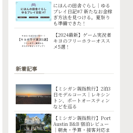
にほんの田舎ぐらし｜ゆる
プレイ日記#7 新たなお金稼
ぎ方法を見つける。夏祭り
も準備できた！
【2024最新】ゲーム実況者
キヨのフリーホラーオスス
メ5選！
新着記事
【ミシガン親指旅行】2泊3
日モデルコース｜レキシン
トン、ポートオースティン
などを巡る
【ミシガン親指旅行】Port
Austin B&B 宿泊レビュー
｜朝食・予算・接客対応ま