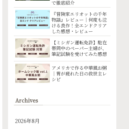
で徹底紹介
『冒険家エリオットの千年
物語』レビュー｜何度も泣
ける良作！全エンドクリア
した感想・レビュー
【ミシガン運転免許】駐在
帯同中のペーパー主婦が、
筆記試験を受けてみた感想
アメリカで作る中華風お粥
｜胃が疲れた日の救世主レ
シピ
Archives
2026年8月