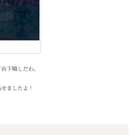
灯台下暗しだわ。
出せましたよ！