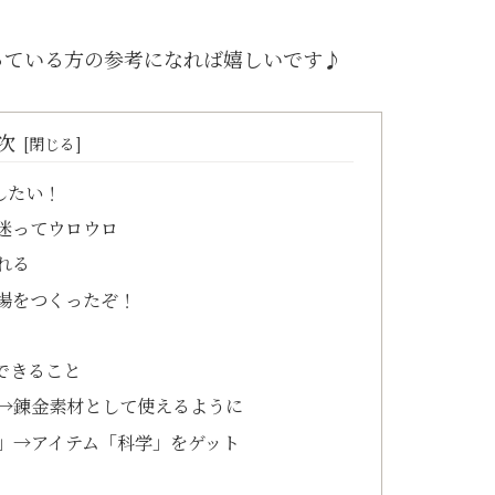
っている方の参考になれば嬉しいです♪
次
したい！
迷ってウロウロ
れる
場をつくったぞ！
できること
→錬金素材として使えるように
」→アイテム「科学」をゲット