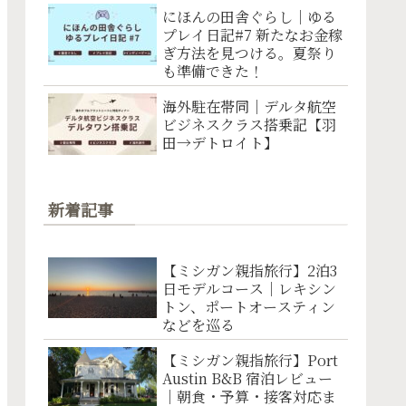
にほんの田舎ぐらし｜ゆる
プレイ日記#7 新たなお金稼
ぎ方法を見つける。夏祭り
も準備できた！
海外駐在帯同｜デルタ航空
ビジネスクラス搭乗記【羽
田→デトロイト】
新着記事
【ミシガン親指旅行】2泊3
日モデルコース｜レキシン
トン、ポートオースティン
などを巡る
【ミシガン親指旅行】Port
Austin B&B 宿泊レビュー
｜朝食・予算・接客対応ま