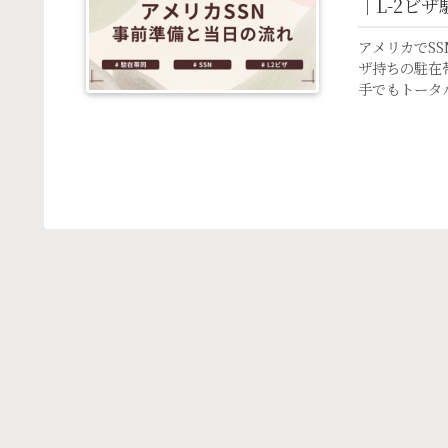
｜L-2ビ
アメリカでS
ザ持ちの駐在
手でもトータ