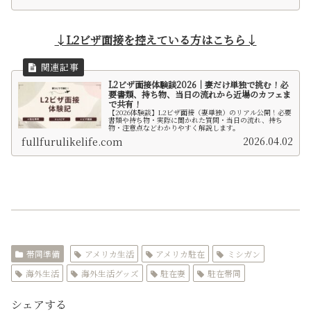
↓L2ビザ面接を控えている方はこちら↓
L2ビザ面接体験談2026｜妻だけ単独で挑む！必
要書類、持ち物、当日の流れから近場のカフェま
で共有！
【2026体験談】L2ビザ面接（妻単独）のリアル公開！必要
書類や持ち物・実際に聞かれた質問・当日の流れ、持ち
物・注意点などわかりやすく解説します。
2026.04.02
fullfurulikelife.com
帯同準備
アメリカ生活
アメリカ駐在
ミシガン
海外生活
海外生活グッズ
駐在妻
駐在帯同
シェアする