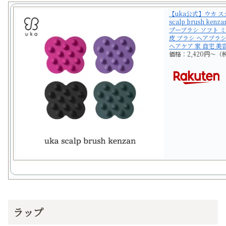
【uka公式】ウカ ス
scalp brush k
プーブラシ ソフト 
皮 ブラシ ヘアブラ
ヘアケア 家 自宅 美
価格：2,420円～
ラップ