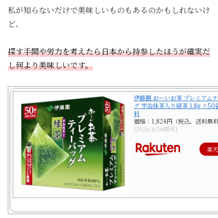
私が知らないだけで美味しいものもあるのかもしれないけ
ど、
探す手間や労力を考えたら日本から持参したほうが確実だ
し何より美味しいです。
伊藤園 おーいお茶 プレミアム
グ 宇治抹茶入り緑茶 1.8g ×5
料
価格：1,824円（税込、送料無料
(2026/6/16時点)
楽