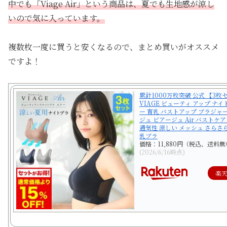
中でも「Viage Air」という商品は、夏でも生地感が涼し
いので気に入っています。
複数枚一度に買うと安くなるので、まとめ買いがオススメ
ですよ！
累計1000万枚突破 公式 【3枚
VIAGE ビューティ アップ ナイ
ー 育乳 バストアップ ブラジャ
ジュ ビアージュ Air バストケア
通気性 涼しい メッシュ さらさら
乳ブラ
価格：11,880円（税込、送料無
(2026/6/16時点)
楽