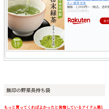
キン 緑茶 玄米
価格：2,000円～（税込、送料
(2026/6/16時点)
楽
無印の野菜長持ち袋
もっと買ってくればよかったと後悔しているアイテム第1