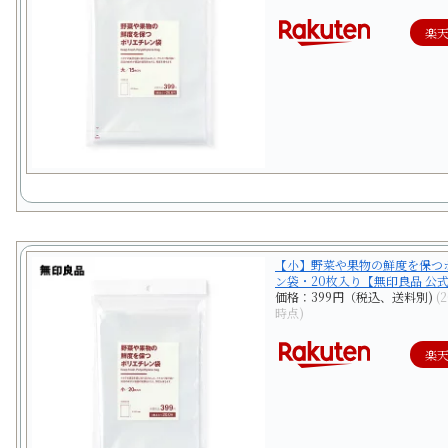
楽
【小】野菜や果物の鮮度を保つ
ン袋・20枚入り【無印良品 公
価格：399円（税込、送料別)
(
時点)
楽