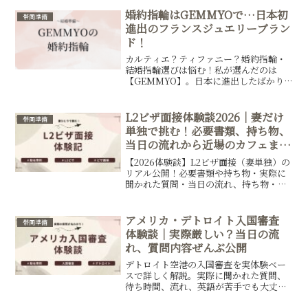
ない運営人が、婚約者へ会いに3ヶ月ほど
滞在するため、ESTAで入国審査に臨んだ
婚約指輪はGEMMYOで…日本初
帯同準備
記録です。
進出のフランスジュエリーブラン
ド！
カルティエ？ティファニー？婚約指輪・
結婚指輪選びは悩む！私が選んだのは
【GEMMYO】。日本に進出したばかり
のフランスのジュエリーブランドです。
予算相場、デザイン、接客、アフターサ
ービスなどについて書いた記事です。
L2ビザ面接体験談2026｜妻だけ
帯同準備
単独で挑む！必要書類、持ち物、
当日の流れから近場のカフェまで
共有！
【2026体験談】L2ビザ面接（妻単独）の
リアル公開！必要書類や持ち物・実際に
聞かれた質問・当日の流れ、持ち物・注
意点などわかりやすく解説します。
アメリカ・デトロイト入国審査
帯同準備
体験談｜実際厳しい？当日の流
れ、質問内容ぜんぶ公開
デトロイト空港の入国審査を実体験ベー
スで詳しく解説。実際に聞かれた質問、
待ち時間、流れ、英語が苦手でも大丈夫
だったかまでリアルに紹介します。これ