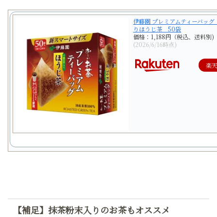
伊藤園 プレミアムティーバッグ
りほうじ茶 50袋
価格：1,188円（税込、送料別)
(2026/6/16時点)
楽
【補足】抹茶粉末入りのお茶もオススメ