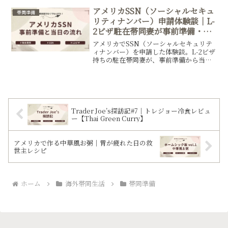
からアメリカ入国する人の不安が少しで
も解消されたら嬉しいです。
アメリカSSN（ソーシャルセキュ
帯同準備
リティナンバー）申請体験談｜L-
2ビザ駐在帯同妻が事前準備・当
日の流れを解説
アメリカでSSN（ソーシャルセキュリテ
ィナンバー）を申請した体験談。L-2ビザ
持ちの駐在帯同妻が、事前準備から当日
の流れまでリアルに解説。英会話が苦手
でもトータル20分で完了！申請書類の記
入例や持ち物も公開しています。
Trader Joe’s探訪記#7｜トレジョー冷食レビュ
ー【Thai Green Curry】
アメリカで作る中華風お粥｜胃が疲れた日の救
世主レシピ
ホーム
海外帯同生活
帯同準備