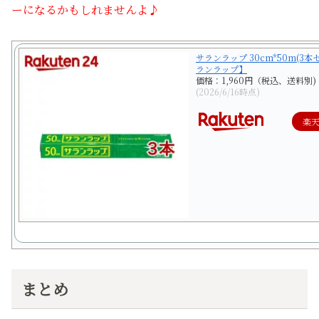
ーになるかもしれませんよ♪
サランラップ 30cm*50m(3本
ランラップ】
価格：1,960円（税込、送料別)
(2026/6/16時点)
楽
まとめ