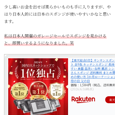
少し高いお金を出せば柔らかいものも手に入りますが、や
はり日本人的には日本のスポンジが使いやすいかなと思い
ます。
私は日本人開催のガレージセールでスポンジを見かける
と、即買いするようになりました。笑
【楽天総合1位】サンサンスポン
ト 全9色 キッチンスポンジ 長持
すい 食器 皿洗い 台所 風呂 シ
さんスポンジ 送料無料 まとめ買
めの使い方 3か月ローテーショ
母の日 父の日
価格：1,584円（税込、送料無料
(2026/6/16時点)
楽