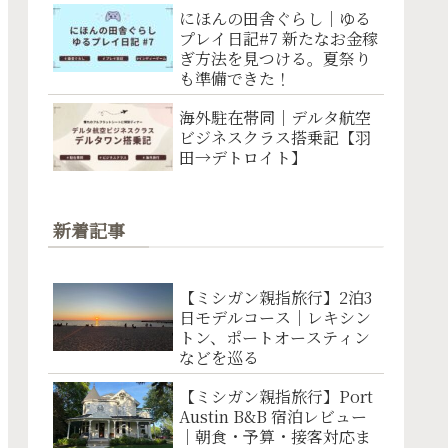
にほんの田舎ぐらし｜ゆる
プレイ日記#7 新たなお金稼
ぎ方法を見つける。夏祭り
も準備できた！
海外駐在帯同｜デルタ航空
ビジネスクラス搭乗記【羽
田→デトロイト】
新着記事
【ミシガン親指旅行】2泊3
日モデルコース｜レキシン
トン、ポートオースティン
などを巡る
【ミシガン親指旅行】Port
Austin B&B 宿泊レビュー
｜朝食・予算・接客対応ま