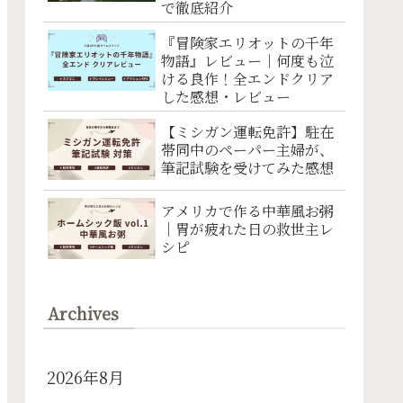
で徹底紹介
『冒険家エリオットの千年
物語』レビュー｜何度も泣
ける良作！全エンドクリア
した感想・レビュー
【ミシガン運転免許】駐在
帯同中のペーパー主婦が、
筆記試験を受けてみた感想
アメリカで作る中華風お粥
｜胃が疲れた日の救世主レ
シピ
Archives
2026年8月