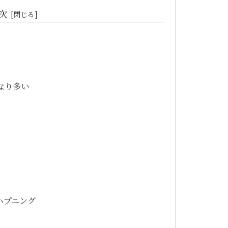
次
なり多い
ハプニング