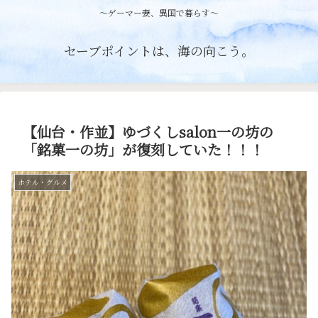
〜ゲーマー妻、異国で暮らす〜
セーブポイントは、海の向こう。
【仙台・作並】ゆづくしsalon一の坊の
「銘菓一の坊」が復刻していた！！！
ホテル・グルメ