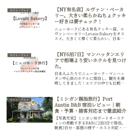
【NY有名店】ルヴァン・ベーカ
ホテル・グルメ
リー。大きい柔らかねちょクッキ
ー好きは要チェック！
ニューヨークにある有名クッキー店、ル
ヴァンベーカリーLevain Bakeryをオス
スメ。大きくて厚くて柔らかい、日本で
は見たこともないようなインパクトのあ
るクッキー。コーヒーと一緒にテイクア
ウトしてセントラルパークでコーヒーブ
【NY6泊7日】マンハッタンエリ
ホテル・グルメ
レイクなんてのも良いかも。
アで相場より安いホテルを見つけ
た。
日本人ふたりでニューヨーク・マンハッ
タン中心街のホテルに宿泊し、観光を満
喫してきました！エリアの中でも比較的
相場より安いお値段で宿泊。高級ホテル
は手が届かないけど、安全で便利なホテ
ルを探している方必見です。観光地まで
【ミシガン親指旅行】Port
ホテル・グルメ
の所要時間や、デメリットなどもまとめ
Austin B&B 宿泊レビュー｜朝
ました。
食・予算・接客対応まで徹底紹介
【写真充実】ミシガン州ポートオーステ
ィンの素敵すぎるB&Bに2泊3日で宿泊。
朝食2日分・部屋の様子・ホスト対応・宿
泊費まで、写真付きでレビューします。