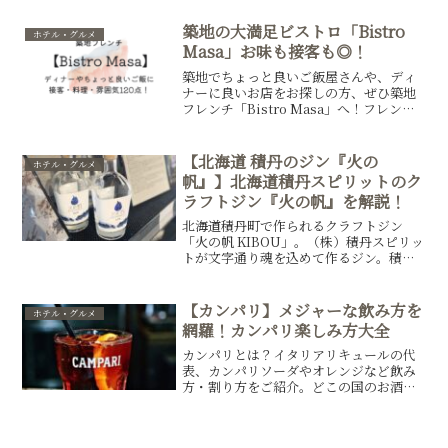
駐在帯同中の旅行にオススメです！
築地の大満足ビストロ「Bistro
ホテル・グルメ
Masa」お味も接客も◎！
築地でちょっと良いご飯屋さんや、ディ
ナーに良いお店をお探しの方、ぜひ築地
フレンチ「Bistro Masa」へ！フレンチ
なのに値段もお手頃、接客やお料理、ワ
インペアリングも大満足の内容でした。
写真と一緒にご覧ください
【北海道 積丹のジン『火の
ホテル・グルメ
帆』】北海道積丹スピリットのク
ラフトジン『火の帆』を解説！
北海道積丹町で作られるクラフトジン
「火の帆 KIBOU」。（株）積丹スピリッ
トが文字通り魂を込めて作るジン。積丹
町のボタニカルを使った国産ジンは、初
めて味わった時は驚嘆しました。ストレ
ートがオススメですが、ソーダ割りやジ
【カンパリ】メジャーな飲み方を
ホテル・グルメ
ントニックなどでも楽しめます。ぜひ一
網羅！カンパリ楽しみ方大全
度この感動を味わってもらいたいです！
カンパリとは？イタリアリキュールの代
表、カンパリソーダやオレンジなど飲み
方・割り方をご紹介。どこの国のお酒な
のか、原料はなんなのか？など、味の特
徴や歴史も学べるページです。ネグロー
ニ、アメリカーノなど有名カクテルのレ