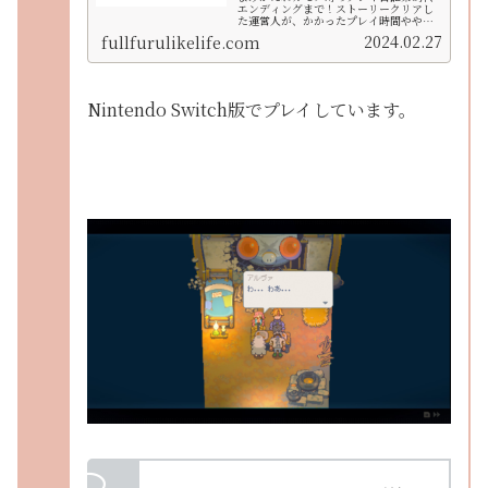
エンディングまで！ストーリークリアし
た運営人が、かかったプレイ時間ややり
込み要素の達成率をご紹介！また、意味
2024.02.27
fullfurulikelife.com
深なイーストワードのストーリーの考察
もあります。農業シミュレーションらし
からぬ衝撃のラスト、ぜひ体験してほし
いです！
Nintendo Switch版でプレイしています。