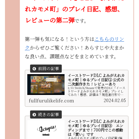
れカモメ町」のプレイ日記、感想、
レビューの第二弾
です。
第一弾も気になる！という方は
こちらのリン
ク
からぜひご覧ください！あらすじや大まか
な良い点、課題点などをまとめています。
イーストワードDLC よみがえれカ
モメ町｜ゆるプレイ日記① 公式の
二次創作きた！レビューあり
1/31 Switch/Steamで発売のDLC「イース
トワードよみがえれカモメ町」プレイし
てみた！感想、評価は？現在進行形でプ
レイしながらレビューしつつ、どんなゲ
2024.02.05
fullfurulikelife.com
ームなのか、面白いのかつまらないの
か？ご紹介していきます。
イーストワードDLC よみがえれカ
モメ町｜ゆるプレイ日記③ エン
ディングまで！700円でこの感動
は「買い」です
よみがえれカモメ町のプレイ日記第3弾、