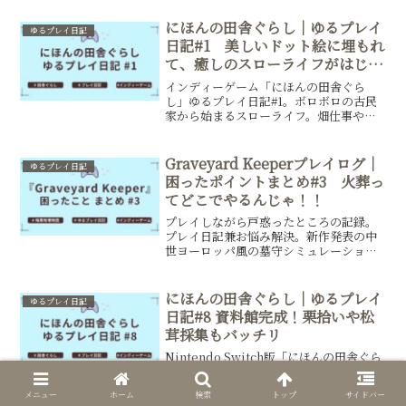
にほんの田舎ぐらし｜ゆるプレイ
ゆるプレイ日記
日記#1 美しいドット絵に埋もれ
て、癒しのスローライフがはじま
る。
インディーゲーム「にほんの田舎ぐら
し」ゆるプレイ日記#1。ボロボロの古民
家から始まるスローライフ。畑仕事や虫
取り、魚釣り、ご近所さんのお手伝い。
序盤3時間ですでに引き込まれる、美しい
ドット絵に彩られたゲームの記録。
Graveyard Keeperプレイログ｜
ゆるプレイ日記
Nintendo Switch版でお送りします。
困ったポイントまとめ#3 火葬っ
てどこでやるんじゃ！！
プレイしながら戸惑ったところの記録。
プレイ日記兼お悩み解決。新作発表の中
世ヨーロッパ風の墓守シミュレーション
ゲーム『Graveyard Keeper』。墓地管
理、教会運営、素材収集などやることい
っぱい！Switch・Steam対応の人気タイ
にほんの田舎ぐらし｜ゆるプレイ
ゆるプレイ日記
トルです。
日記#8 資料館完成！栗拾いや松
茸採集もバッチリ
Nintendo Switch版「にほんの田舎ぐら
し」ゆるプレイ日記#8。癒やしの田舎生
活にどっぷり。畑づくりやお金稼ぎ、年
メニュー
ホーム
検索
トップ
サイドバー
中行事をこなしながらスローライフを送